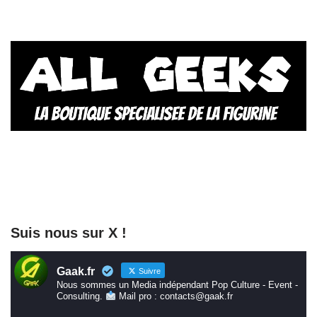
Suis nous sur X !
Gaak.fr
Suivre
Nous sommes un Media indépendant Pop Culture - Event -
Consulting.
Mail pro : contacts@gaak.fr