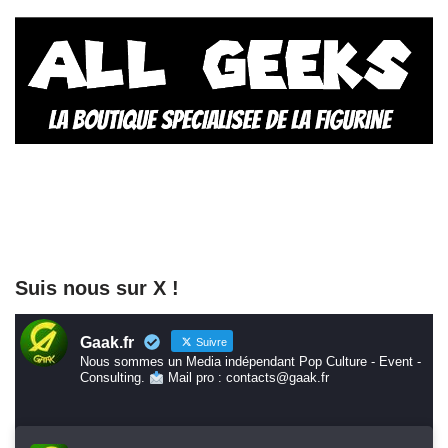
Suis nous sur X !
Gaak.fr
Suivre
Nous sommes un Media indépendant Pop Culture - Event -
Consulting.
Mail pro : contacts@gaak.fr