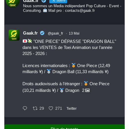
Gaak.fr
Suivre
Nous sommes un Media indépendant Pop Culture - Event -
Consulting.
Mail pro : contacts@gaak.fr
Gaak.fr
@gaak_fr
·
13 Mai
"ONE PIECE" DÉPASSE "DRAGON BALL"
dans les VENTES de Toei Animation sur l'année
2025 - 2026 :
Licences internationales :
One Piece (12,49
milliards ¥) /
Dragon Ball (11,33 milliards ¥)
Droits audiovisuels à l’étranger :
One Piece
(10,21 milliards ¥) /
Dragon
2
29
271
Twitter