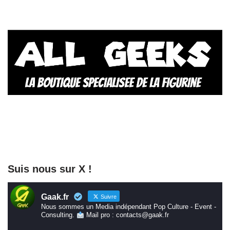
Suis nous sur X !
Gaak.fr
Suivre
Nous sommes un Media indépendant Pop Culture - Event -
Consulting.
Mail pro : contacts@gaak.fr