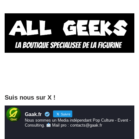
Suis nous sur X !
Gaak.fr
Suivre
Nous sommes un Media indépendant Pop Culture - Event -
Consulting.
Mail pro : contacts@gaak.fr