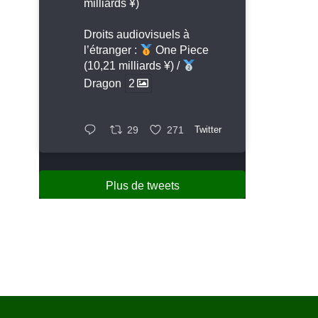
milliards ¥)
Droits audiovisuels à
l’étranger :
One Piece
(10,21 milliards ¥) /
Dragon
2
29
271
Twitter
Plus de tweets