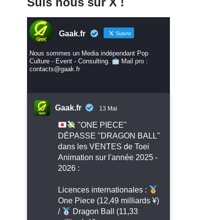
Suis nous sur X !
Gaak.fr
Suivre
Nous sommes un Media indépendant Pop
Culture - Event - Consulting.
Mail pro :
contacts@gaak.fr
Gaak.fr
13 Mai
"ONE PIECE"
DÉPASSE "DRAGON BALL"
dans les VENTES de Toei
Animation sur l'année 2025 -
2026 :
Licences internationales :
One Piece (12,49 milliards ¥)
/
Dragon Ball (11,33