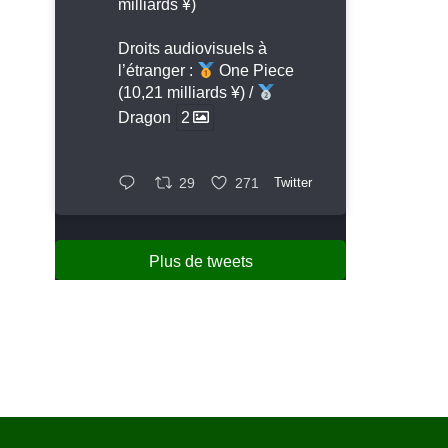
milliards ¥)
Droits audiovisuels à
l’étranger :
One Piece
(10,21 milliards ¥) /
Dragon
2
29
271
Twitter
Plus de tweets