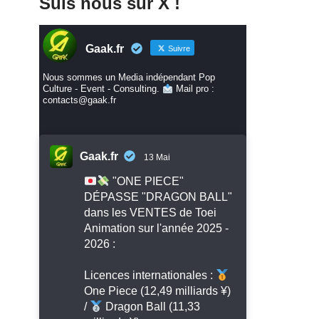
Suis nous sur X !
Gaak.fr
Suivre
Nous sommes un Media indépendant Pop
Culture - Event - Consulting.
Mail pro :
contacts@gaak.fr
Gaak.fr
13 Mai
"ONE PIECE"
DÉPASSE "DRAGON BALL"
dans les VENTES de Toei
Animation sur l'année 2025 -
2026 :
Licences internationales :
One Piece (12,49 milliards ¥)
/
Dragon Ball (11,33