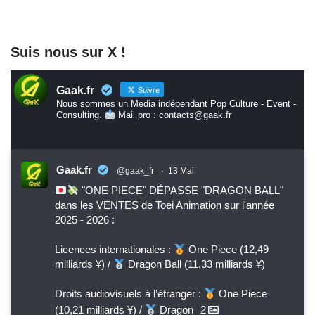
Suis nous sur X !
Gaak.fr
Suivre
Nous sommes un Media indépendant Pop Culture - Event -
Consulting.
Mail pro : contacts@gaak.fr
Gaak.fr
@gaak_fr
·
13 Mai
"ONE PIECE" DÉPASSE "DRAGON BALL"
dans les VENTES de Toei Animation sur l'année
2025 - 2026 :
Licences internationales :
One Piece (12,49
milliards ¥) /
Dragon Ball (11,33 milliards ¥)
Droits audiovisuels à l’étranger :
One Piece
(10,21 milliards ¥) /
Dragon
2