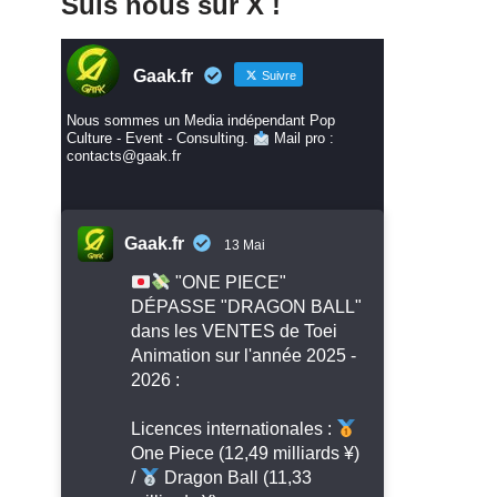
Suis nous sur X !
Gaak.fr
Suivre
Nous sommes un Media indépendant Pop
Culture - Event - Consulting.
Mail pro :
contacts@gaak.fr
Gaak.fr
13 Mai
"ONE PIECE"
DÉPASSE "DRAGON BALL"
dans les VENTES de Toei
Animation sur l'année 2025 -
2026 :
Licences internationales :
One Piece (12,49 milliards ¥)
/
Dragon Ball (11,33