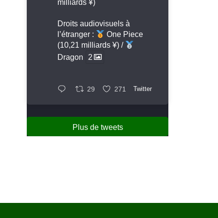
milliards ¥)
Droits audiovisuels à
l’étranger :
One Piece
(10,21 milliards ¥) /
Dragon
2
29
271
Twitter
Plus de tweets