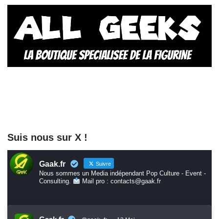
Suis nous sur X !
Gaak.fr
Suivre
Nous sommes un Media indépendant Pop Culture - Event -
Consulting.
Mail pro : contacts@gaak.fr