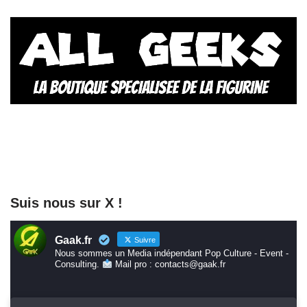
Suis nous sur X !
Gaak.fr
Suivre
Nous sommes un Media indépendant Pop Culture - Event -
Consulting.
Mail pro : contacts@gaak.fr