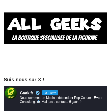
Suis nous sur X !
Gaak.fr
Suivre
Nous sommes un Media indépendant Pop Culture - Event -
Consulting.
Mail pro : contacts@gaak.fr