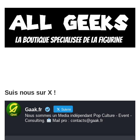
Suis nous sur X !
Gaak.fr
Suivre
Nous sommes un Media indépendant Pop Culture - Event -
Consulting.
Mail pro : contacts@gaak.fr