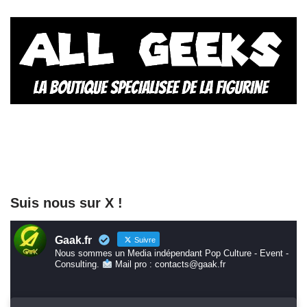
Suis nous sur X !
Gaak.fr
Suivre
Nous sommes un Media indépendant Pop Culture - Event -
Consulting.
Mail pro : contacts@gaak.fr