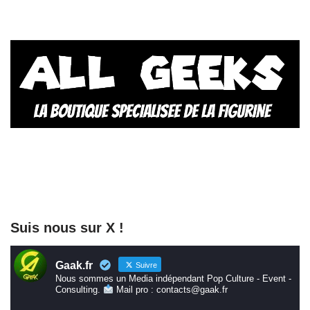
Suis nous sur X !
Gaak.fr
Suivre
Nous sommes un Media indépendant Pop Culture - Event -
Consulting.
Mail pro : contacts@gaak.fr