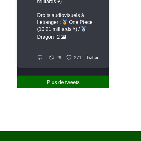
milliards ¥)
Droits audiovisuels à
l’étranger :
One Piece
(10,21 milliards ¥) /
Dragon
2
29
271
Twitter
Plus de tweets