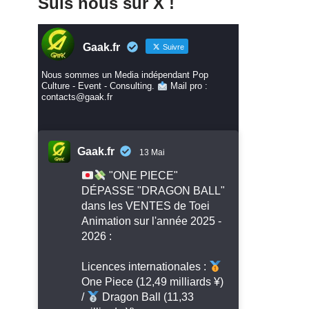
Suis nous sur X !
Gaak.fr
Suivre
Nous sommes un Media indépendant Pop
Culture - Event - Consulting.
Mail pro :
contacts@gaak.fr
Gaak.fr
13 Mai
"ONE PIECE"
DÉPASSE "DRAGON BALL"
dans les VENTES de Toei
Animation sur l'année 2025 -
2026 :
Licences internationales :
One Piece (12,49 milliards ¥)
/
Dragon Ball (11,33