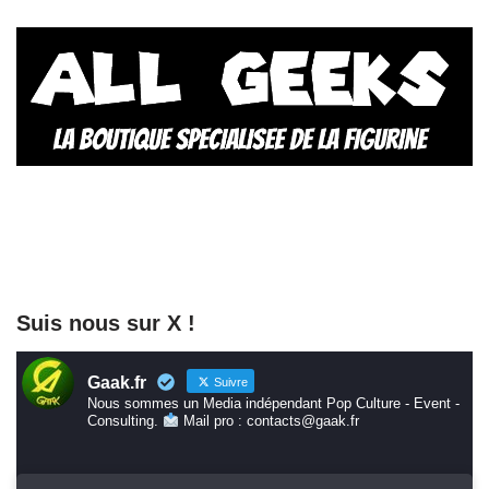
Suis nous sur X !
Gaak.fr
Suivre
Nous sommes un Media indépendant Pop Culture - Event -
Consulting.
Mail pro : contacts@gaak.fr