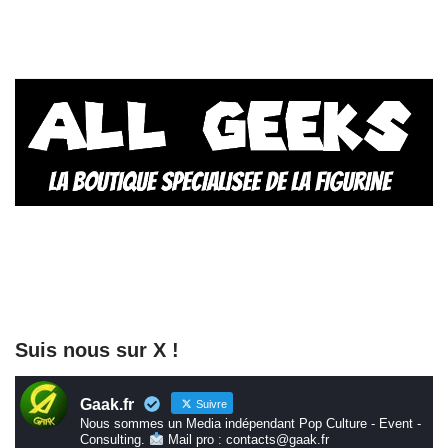
Suis nous sur X !
Gaak.fr
Suivre
Nous sommes un Media indépendant Pop Culture - Event -
Consulting.
Mail pro : contacts@gaak.fr