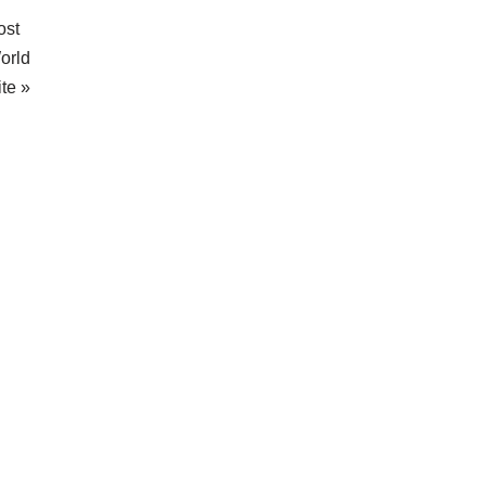
ost
orld
ite »