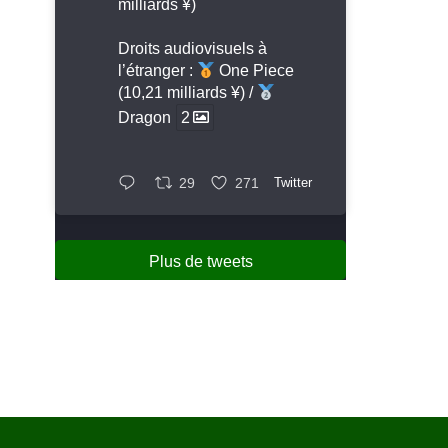
milliards ¥)
Droits audiovisuels à
l’étranger :
One Piece
(10,21 milliards ¥) /
Dragon
2
29
271
Twitter
Plus de tweets