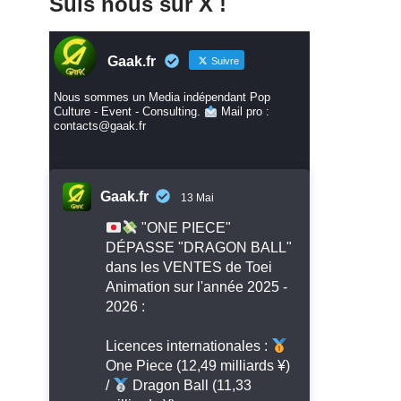
Suis nous sur X !
Gaak.fr
Suivre
Nous sommes un Media indépendant Pop
Culture - Event - Consulting.
Mail pro :
contacts@gaak.fr
Gaak.fr
13 Mai
"ONE PIECE"
DÉPASSE "DRAGON BALL"
dans les VENTES de Toei
Animation sur l'année 2025 -
2026 :
Licences internationales :
One Piece (12,49 milliards ¥)
/
Dragon Ball (11,33