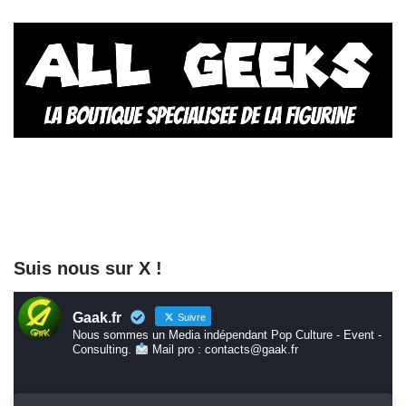
Suis nous sur X !
Gaak.fr
Suivre
Nous sommes un Media indépendant Pop Culture - Event -
Consulting.
Mail pro : contacts@gaak.fr