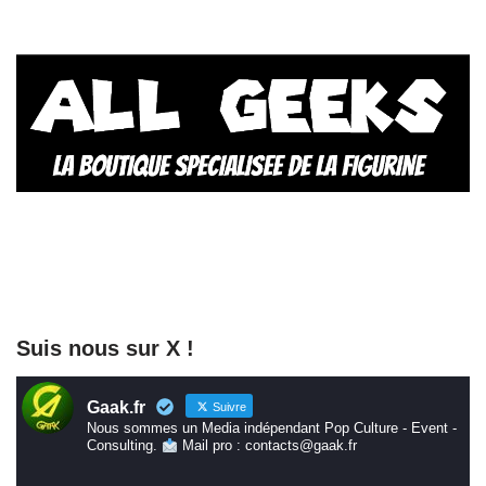
Suis nous sur X !
Gaak.fr
Suivre
Nous sommes un Media indépendant Pop Culture - Event -
Consulting.
Mail pro : contacts@gaak.fr