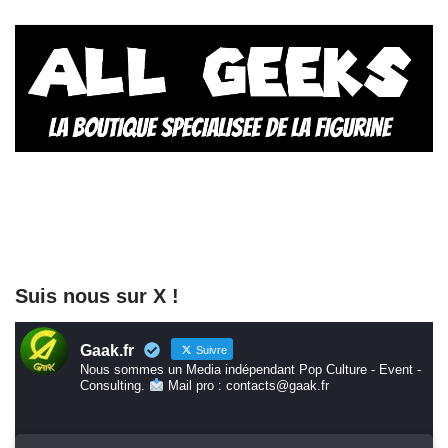
Suis nous sur X !
Gaak.fr
Suivre
Nous sommes un Media indépendant Pop Culture - Event -
Consulting.
Mail pro : contacts@gaak.fr