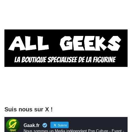
Suis nous sur X !
Gaak.fr
Suivre
Nous sommes un Media indépendant Pop Culture - Event -