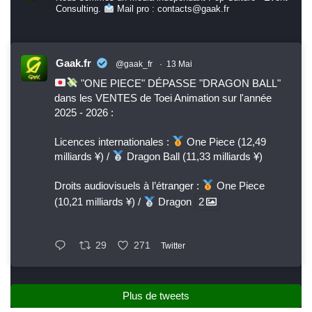
Consulting.
Mail pro : contacts@gaak.fr
Gaak.fr
@gaak_fr
·
13 Mai
"ONE PIECE" DÉPASSE "DRAGON BALL"
dans les VENTES de Toei Animation sur l'année
2025 - 2026 :
Licences internationales :
One Piece (12,49
milliards ¥) /
Dragon Ball (11,33 milliards ¥)
Droits audiovisuels à l’étranger :
One Piece
(10,21 milliards ¥) /
Dragon
2
29
271
Twitter
Plus de tweets