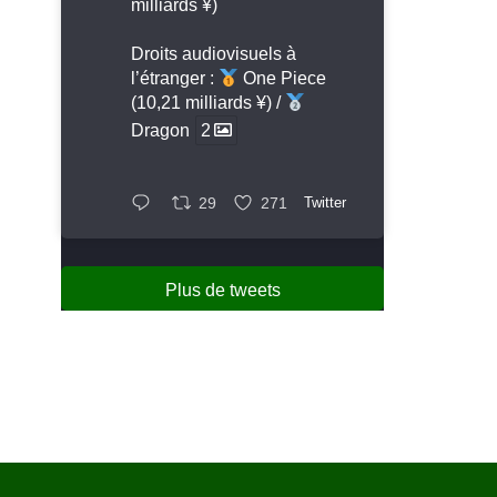
milliards ¥)
Droits audiovisuels à
l’étranger :
One Piece
(10,21 milliards ¥) /
Dragon
2
29
271
Twitter
Plus de tweets