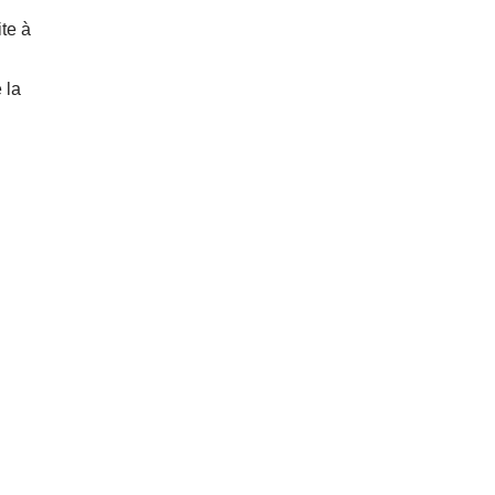
te à
e la