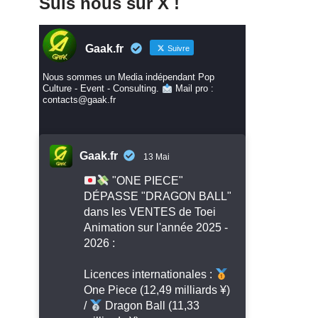
Suis nous sur X !
Gaak.fr
Suivre
Nous sommes un Media indépendant Pop
Culture - Event - Consulting.
Mail pro :
contacts@gaak.fr
Gaak.fr
13 Mai
"ONE PIECE"
DÉPASSE "DRAGON BALL"
dans les VENTES de Toei
Animation sur l'année 2025 -
2026 :
Licences internationales :
One Piece (12,49 milliards ¥)
/
Dragon Ball (11,33