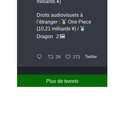
milliards ¥)
Droits audiovisuels à
l’étranger :
One Piece
(10,21 milliards ¥) /
Dragon
2
29
271
Twitter
Plus de tweets