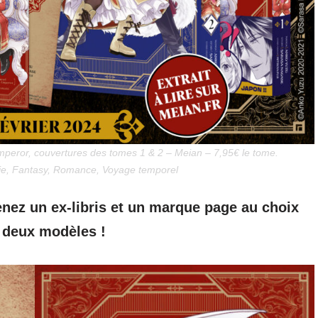
eror, couvertures des tomes 1 & 2 – Meian – 7,95€ le tome.
ie, Fantasy, Romance, Voyage temporel
nez un ex-libris et un marque page au choix
 deux modèles !