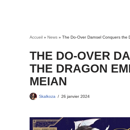
Accueil
»
News
»
The Do-Over Damsel Conquers the D
THE DO-OVER D
THE DRAGON EM
MEIAN
Skalkoza
26 janvier 2024