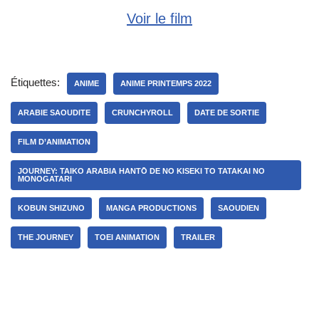
Voir le film
Étiquettes:
ANIME
ANIME PRINTEMPS 2022
ARABIE SAOUDITE
CRUNCHYROLL
DATE DE SORTIE
FILM D’ANIMATION
JOURNEY: TAIKO ARABIA HANTО̄ DE NO KISEKI TO TATAKAI NO
MONOGATARI
KOBUN SHIZUNO
MANGA PRODUCTIONS
SAOUDIEN
THE JOURNEY
TOEI ANIMATION
TRAILER