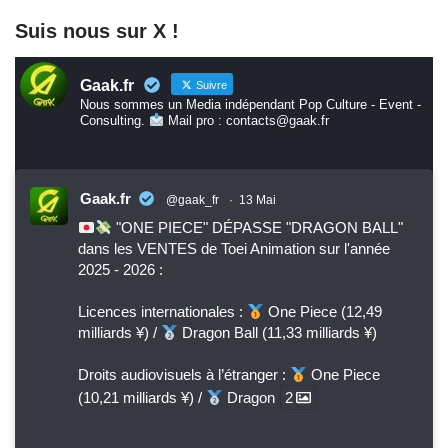
Suis nous sur X !
Gaak.fr
Suivre
Nous sommes un Media indépendant Pop Culture - Event -
Consulting.
Mail pro : contacts@gaak.fr
Gaak.fr
@gaak_fr
·
13 Mai
"ONE PIECE" DÉPASSE "DRAGON BALL"
dans les VENTES de Toei Animation sur l'année
2025 - 2026 :
Licences internationales :
One Piece (12,49
milliards ¥) /
Dragon Ball (11,33 milliards ¥)
Droits audiovisuels à l’étranger :
One Piece
(10,21 milliards ¥) /
Dragon
2