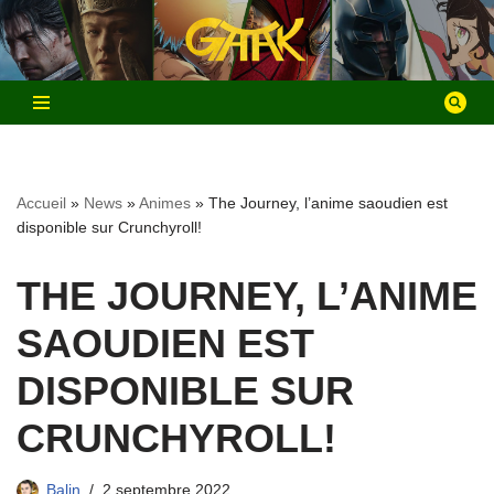
Aller
au
contenu
Accueil
»
News
»
Animes
»
The Journey, l’anime saoudien est
disponible sur Crunchyroll!
THE JOURNEY, L’ANIME
SAOUDIEN EST
DISPONIBLE SUR
CRUNCHYROLL!
Balin
2 septembre 2022