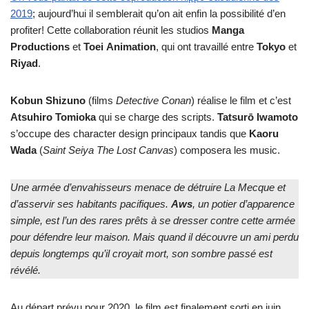
2019
; aujourd’hui il semblerait qu’on ait enfin la possibilité d’en
profiter! Cette collaboration réunit les studios
Manga
Productions
et
Toei
Animation
, qui ont travaillé entre
Tokyo
et
Riyad
.
Kobun Shizuno
(films
Detective Conan
) réalise le film et c’est
Atsuhiro
Tomioka
qui se charge des scripts.
Tatsurō
Iwamoto
s’occupe des character design principaux tandis que
Kaoru
Wada
(
Saint Seiya The Lost Canvas
) composera les music.
Une armée d’envahisseurs menace de détruire La Mecque et
d’asservir ses habitants pacifiques.
Aws
, un potier d’apparence
simple, est l’un des rares prêts à se dresser contre cette armée
pour défendre leur maison. Mais quand il découvre un ami perdu
depuis longtemps qu’il croyait mort, son sombre passé est
révélé.
Au départ prévu pour 2020, le film est finalement sorti en juin