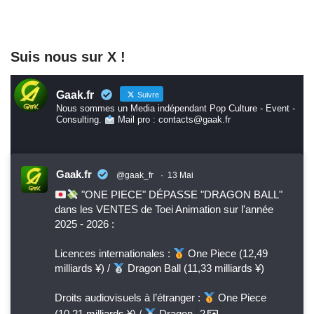
Suis nous sur X !
Gaak.fr
Suivre
Nous sommes un Media indépendant Pop Culture - Event -
Consulting.
Mail pro : contacts@gaak.fr
Gaak.fr
@gaak_fr
·
13 Mai
"ONE PIECE" DÉPASSE "DRAGON BALL"
dans les VENTES de Toei Animation sur l'année
2025 - 2026 :
Licences internationales :
One Piece (12,49
milliards ¥) /
Dragon Ball (11,33 milliards ¥)
Droits audiovisuels à l’étranger :
One Piece
(10,21 milliards ¥) /
Dragon
2