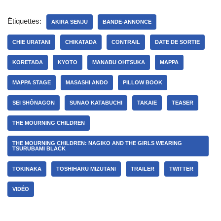
Étiquettes:
AKIRA SENJU
BANDE-ANNONCE
CHIE URATANI
CHIKATADA
CONTRAIL
DATE DE SORTIE
KORETADA
KYOTO
MANABU OHTSUKA
MAPPA
MAPPA STAGE
MASASHI ANDO
PILLOW BOOK
SEI SHÔNAGON
SUNAO KATABUCHI
TAKAIE
TEASER
THE MOURNING CHILDREN
THE MOURNING CHILDREN: NAGIKO AND THE GIRLS WEARING
TSURUBAMI BLACK
TOKINAKA
TOSHIHARU MIZUTANI
TRAILER
TWITTER
VIDÉO