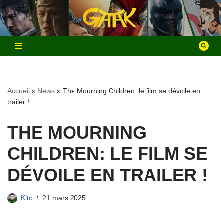
Aller
au
contenu
Accueil
»
News
»
The Mourning Children: le film se dévoile en
trailer !
THE MOURNING
CHILDREN: LE FILM SE
DÉVOILE EN TRAILER !
Kito
21 mars 2025