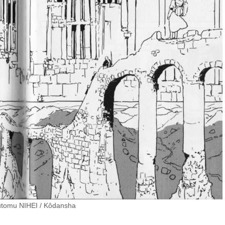
utomu NIHEI / Kôdansha