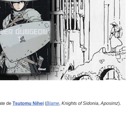
date de
Tsutomu
Nihei
(
Blame
,
Knights of Sidonia
,
Aposimz
).