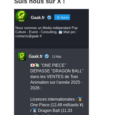
Suis nous sur X !
Gaak.fr
Suivre
Nous sommes un Media indépendant Pop
Culture - Event - Consulting.
Mail pro :
contacts@gaak.fr
Gaak.fr
13 Mai
"ONE PIECE"
DÉPASSE "DRAGON BALL"
dans les VENTES de Toei
Animation sur l'année 2025 -
2026 :
Licences internationales :
One Piece (12,49 milliards ¥)
/
Dragon Ball (11,33