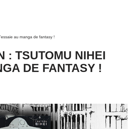
’essaie au manga de fantasy !
: TSUTOMU NIHEI
NGA DE FANTASY !