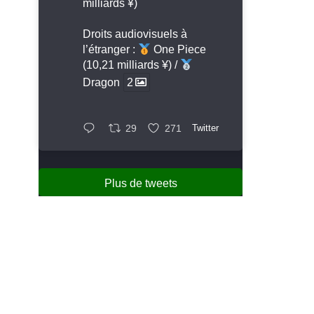
milliards ¥)
Droits audiovisuels à
l’étranger :
One Piece
(10,21 milliards ¥) /
Dragon
2
29
271
Twitter
Plus de tweets