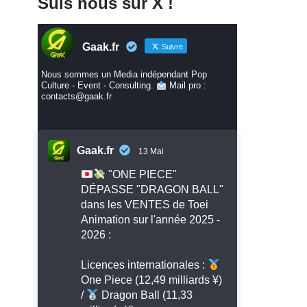
Suis nous sur X !
Gaak.fr
Suivre
Nous sommes un Media indépendant Pop
Culture - Event - Consulting.
Mail pro :
contacts@gaak.fr
Gaak.fr
13 Mai
"ONE PIECE"
DÉPASSE "DRAGON BALL"
dans les VENTES de Toei
Animation sur l'année 2025 -
2026 :
Licences internationales :
One Piece (12,49 milliards ¥)
/
Dragon Ball (11,33