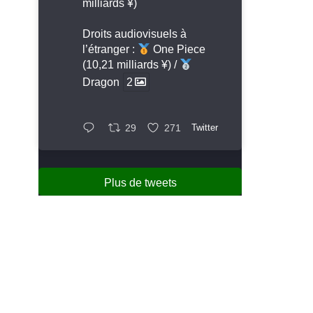
milliards ¥)
Droits audiovisuels à
l’étranger :
One Piece
(10,21 milliards ¥) /
Dragon
2
29
271
Twitter
Plus de tweets