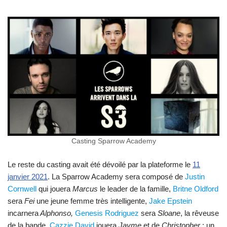
Casting Sparrow Academy
Le reste du casting avait été dévoilé par la plateforme le
11
janvier 2021
. La Sparrow Academy sera composé de
Justin
Cornwell
qui jouera
Marcus
le leader de la famille,
Britne Oldford
sera
Fei
une jeune femme très intelligente,
Jake Epstein
incarnera
Alphonso,
Genesis Rodriguez
sera
Sloane
, la rêveuse
de la bande,
Cazzie David
jouera
Jayme
et de
Christopher
: un