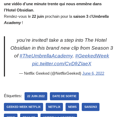
une vidéo d’une minute trente qui nous emmène dans
l’Hotel Obsidian
.
Rendez-vous le
22 juin
prochain pour la
saison 3
d’
Umbrella
Academy
!
you're invited! take a step into The Hotel
Obsidian in this brand new clip from Season 3
of
#TheUmbrellaAcademy
.
#GeekedWeek
pic.twitter.com/CvDfrZIaeX
— Netflix Geeked (@NetflixGeeked)
June 6, 2022
Étiquettes:
22 JUIN 2022
DATE DE SORTIE
GEEKED WEEK NETFLIX
NETFLIX
NEWS
SAISON3