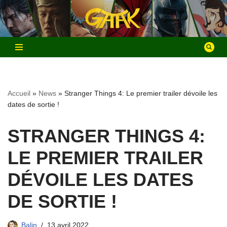
Aller
au
contenu
Accueil
»
News
»
Stranger Things 4: Le premier trailer dévoile les
dates de sortie !
STRANGER THINGS 4:
LE PREMIER TRAILER
DÉVOILE LES DATES
DE SORTIE !
Balin
13 avril 2022