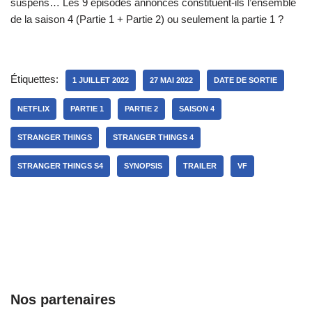
suspens… Les 9 épisodes annoncés constituent-ils l’ensemble
de la saison 4 (Partie 1 + Partie 2) ou seulement la partie 1 ?
Étiquettes:
1 JUILLET 2022
27 MAI 2022
DATE DE SORTIE
NETFLIX
PARTIE 1
PARTIE 2
SAISON 4
STRANGER THINGS
STRANGER THINGS 4
STRANGER THINGS S4
SYNOPSIS
TRAILER
VF
Nos partenaires