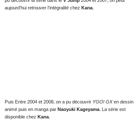
pu découvrir la série dans le
V Jump
2004 et 2007, on peut
aujourd’hui retrouver l’intégralité chez
Kana
.
Puis Entre 2004 et 2008, on a pu découvrir
YGO! GX
en dessin
animé puis en manga par
Naoyuki Kageyama
. La série est
disponible chez
Kana
.