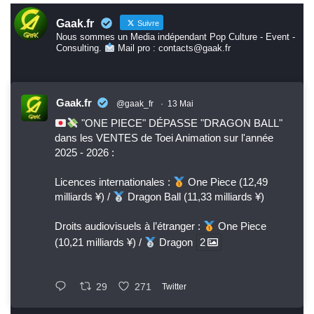
Gaak.fr
Suivre
Nous sommes un Media indépendant Pop Culture - Event -
Consulting.
Mail pro : contacts@gaak.fr
Gaak.fr
@gaak_fr
·
13 Mai
"ONE PIECE" DÉPASSE "DRAGON BALL"
dans les VENTES de Toei Animation sur l'année
2025 - 2026 :
Licences internationales :
One Piece (12,49
milliards ¥) /
Dragon Ball (11,33 milliards ¥)
Droits audiovisuels à l’étranger :
One Piece
(10,21 milliards ¥) /
Dragon
2
29
271
Twitter