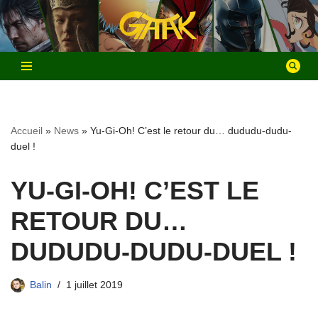
Aller
au
contenu
Accueil
»
News
»
Yu-Gi-Oh! C’est le retour du… dududu-dudu-
duel !
YU-GI-OH! C’EST LE
RETOUR DU…
DUDUDU-DUDU-DUEL !
Balin
1 juillet 2019