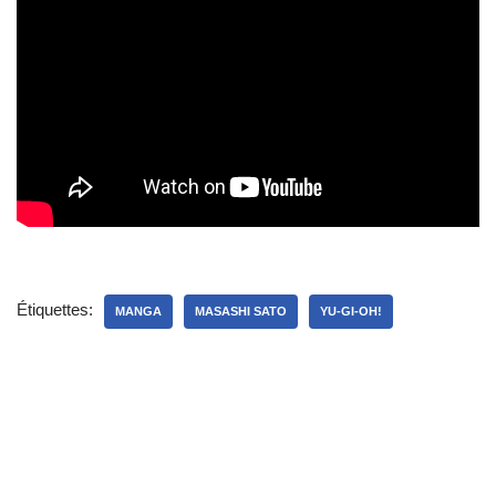
Étiquettes:
MANGA
MASASHI SATO
YU-GI-OH!