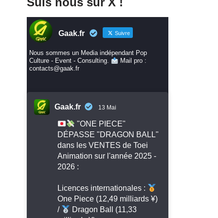
Suis nous sur X !
Gaak.fr
Suivre
Nous sommes un Media indépendant Pop
Culture - Event - Consulting.
Mail pro :
contacts@gaak.fr
Gaak.fr
13 Mai
"ONE PIECE"
DÉPASSE "DRAGON BALL"
dans les VENTES de Toei
Animation sur l'année 2025 -
2026 :
Licences internationales :
One Piece (12,49 milliards ¥)
/
Dragon Ball (11,33