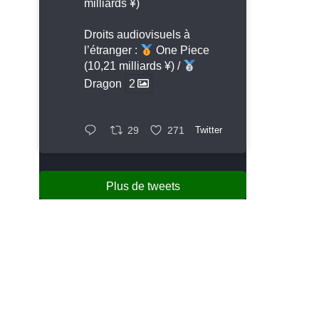
milliards ¥)
Droits audiovisuels à
l’étranger :
One Piece
(10,21 milliards ¥) /
Dragon
2
29
271
Twitter
Plus de tweets