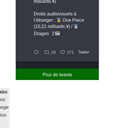
milliards ¥)
Droits audiovisuels à
l’étranger :
One Piece
(10,21 milliards ¥) /
Dragon
2
29
271
Twitter
Plus de tweets
izu
noi
longe
plus