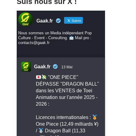
Suis nous sur X !
Gaak.fr
Suivre
Nous sommes un Media indépendant Pop
Culture - Event - Consulting.
Mail pro :
contacts@gaak.fr
Gaak.fr
13 Mai
"ONE PIECE"
DÉPASSE "DRAGON BALL"
dans les VENTES de Toei
Animation sur l'année 2025 -
2026 :
Licences internationales :
One Piece (12,49 milliards ¥)
/
Dragon Ball (11,33