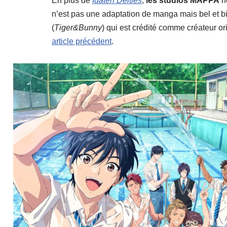
En plus de
Idaten Deities
,
les studios MAPPA
no
n’est pas une adaptation de manga mais bel et bi
(
Tiger&Bunny
) qui est crédité comme créateur or
article précédent
.