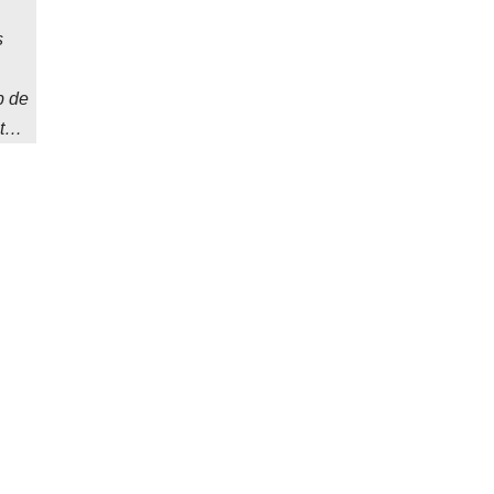
s
b de
ent…