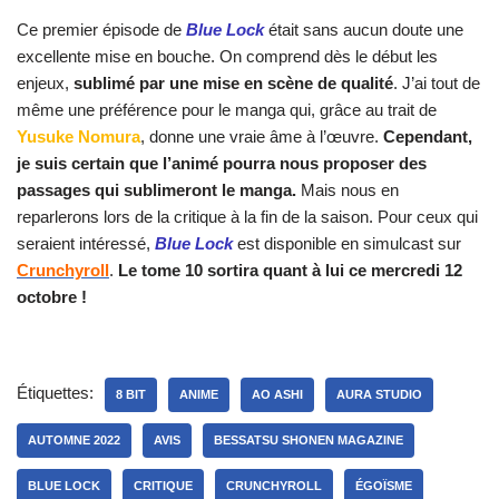
Ce premier épisode de
Blue Lock
était sans aucun doute une
excellente mise en bouche. On comprend dès le début les
enjeux,
sublimé par une mise en scène de qualité
. J’ai tout de
même une préférence pour le manga qui, grâce au trait de
Yusuke Nomura
, donne une vraie âme à l’œuvre.
Cependant,
je suis certain que l’animé pourra nous proposer des
passages qui sublimeront le manga.
Mais nous en
reparlerons lors de la critique à la fin de la saison. Pour ceux qui
seraient intéressé,
Blue Lock
est disponible en simulcast sur
Crunchyroll
.
Le tome 10 sortira quant à lui ce mercredi 12
octobre !
Étiquettes:
8 BIT
ANIME
AO ASHI
AURA STUDIO
AUTOMNE 2022
AVIS
BESSATSU SHONEN MAGAZINE
BLUE LOCK
CRITIQUE
CRUNCHYROLL
ÉGOÏSME