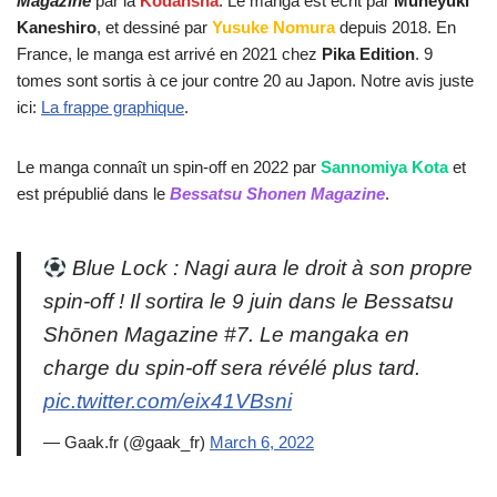
Magazine
par la
Kodansha
. Le manga est écrit par
Muneyuki
Kaneshiro
, et dessiné par
Yusuke Nomura
depuis 2018. En
France, le manga est arrivé en 2021 chez
Pika Edition
. 9
tomes sont sortis à ce jour contre 20 au Japon. Notre avis juste
ici:
La frappe graphique
.
Le manga connaît un spin-off en 2022 par
Sannomiya Kota
et
est prépublié dans le
Bessatsu Shonen Magazine
.
Blue Lock : Nagi aura le droit à son propre
spin-off ! Il sortira le 9 juin dans le Bessatsu
Shōnen Magazine #7. Le mangaka en
charge du spin-off sera révélé plus tard.
pic.twitter.com/eix41VBsni
— Gaak.fr (@gaak_fr)
March 6, 2022