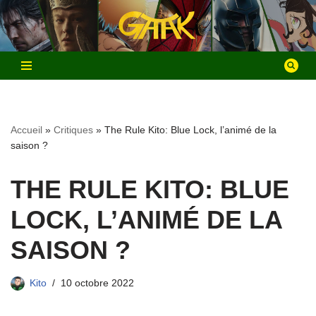
Aller
au
contenu
Accueil
»
Critiques
»
The Rule Kito: Blue Lock, l’animé de la
saison ?
THE RULE KITO: BLUE
LOCK, L’ANIMÉ DE LA
SAISON ?
Kito
10 octobre 2022