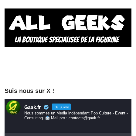
Suis nous sur X !
Gaak.fr
Suivre
Nous sommes un Media indépendant Pop Culture - Event -
Consulting.
Mail pro : contacts@gaak.fr