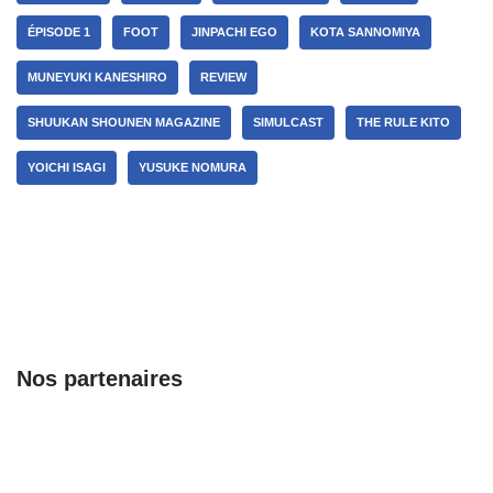
ÉPISODE 1
FOOT
JINPACHI EGO
KOTA SANNOMIYA
MUNEYUKI KANESHIRO
REVIEW
SHUUKAN SHOUNEN MAGAZINE
SIMULCAST
THE RULE KITO
YOICHI ISAGI
YUSUKE NOMURA
Nos partenaires