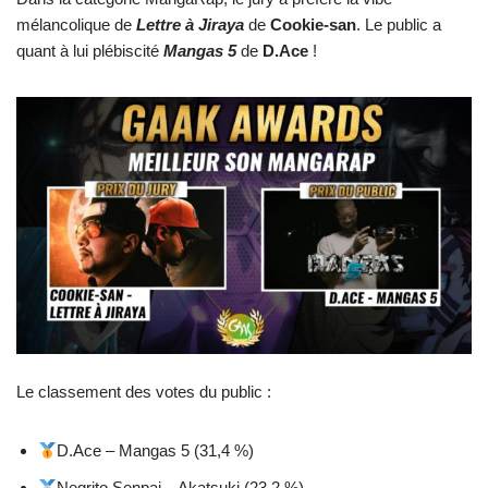
mélancolique de
Lettre à Jiraya
de
Cookie-san
. Le public a
quant à lui plébiscité
Mangas 5
de
D.Ace
!
Le classement des votes du public :
D.Ace – Mangas 5 (31,4 %)
Negrito Senpai – Akatsuki (23,2 %)