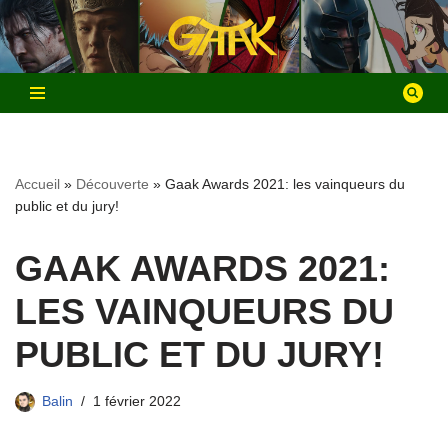
Aller
au
contenu
Accueil
»
Découverte
»
Gaak Awards 2021: les vainqueurs du
public et du jury!
GAAK AWARDS 2021:
LES VAINQUEURS DU
PUBLIC ET DU JURY!
Balin
1 février 2022