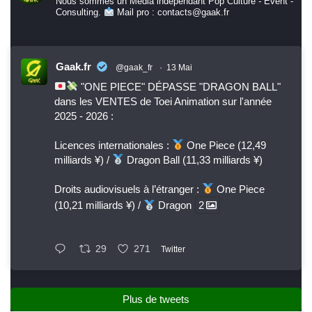
Nous sommes un Media indépendant Pop Culture - Event -
Consulting.
Mail pro : contacts@gaak.fr
Gaak.fr
@gaak_fr
·
13 Mai
"ONE PIECE" DÉPASSE "DRAGON BALL"
dans les VENTES de Toei Animation sur l'année
2025 - 2026 :
Licences internationales :
One Piece (12,49
milliards ¥) /
Dragon Ball (11,33 milliards ¥)
Droits audiovisuels à l’étranger :
One Piece
(10,21 milliards ¥) /
Dragon
2
29
271
Twitter
Plus de tweets