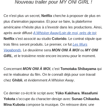
Nouveau trailer pour MY ONI GIRL !
Ce n’est plus un secret,
Netflix
cherche à proposer de plus en
plus d’animation japonaise. Et pour se faire, la plateforme
américaine n’hésite plus à s’investir dans les productions. Ainsi,
après avoir diffusé
A Whisker Away
/
Loin de moi, près de toi
;
Netflix
s’est associé au studio
Colorido
. Le contrat stipule que
trois films seront produits. Le premier, ce fut
Les Murs
Vagabonds
. Le deuxième sera
MON ONI À MOI
ou
MY ONI
GIRL
, et le troisième reste encore inconnu pour le moment.
Concernant
MON ONI À MOI
, c’est
Tomotaka
Shibayama
qui
est le réalisateur du film. On le connaît déjà pour son travail
chez
Ghibli
, et évidemment
A Whisker Away
.
Ce dernier co-écrit le script avec
Yūko
Kakihara
.
Masafumi
Yokota
s’occupe du character-design avec
Sunao
Chikaoka
.
Mina
Kubota
compose la musique. On retrouve donc une