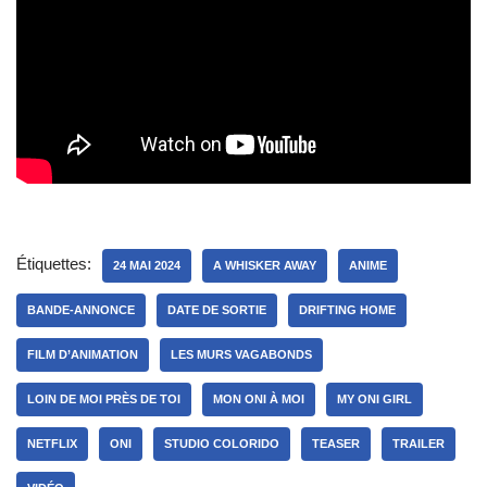
Étiquettes:
24 MAI 2024
A WHISKER AWAY
ANIME
BANDE-ANNONCE
DATE DE SORTIE
DRIFTING HOME
FILM D’ANIMATION
LES MURS VAGABONDS
LOIN DE MOI PRÈS DE TOI
MON ONI À MOI
MY ONI GIRL
NETFLIX
ONI
STUDIO COLORIDO
TEASER
TRAILER