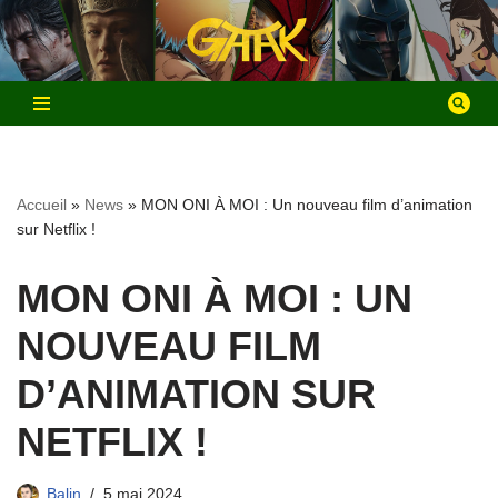
Aller
au
contenu
Accueil
»
News
»
MON ONI À MOI : Un nouveau film d’animation
sur Netflix !
MON ONI À MOI : UN
NOUVEAU FILM
D’ANIMATION SUR
NETFLIX !
Balin
5 mai 2024