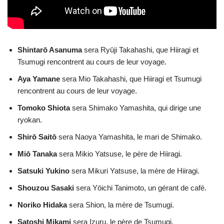
Shintarō Asanuma
sera Ryūji Takahashi, que Hiiragi et
Tsumugi rencontrent au cours de leur voyage.
Aya Yamane
sera Mio Takahashi, que Hiiragi et Tsumugi
rencontrent au cours de leur voyage.
Tomoko Shiota
sera Shimako Yamashita, qui dirige une
ryokan.
Shirō Saitō
sera Naoya Yamashita, le mari de Shimako.
Miō Tanaka
sera Mikio Yatsuse, le père de Hiiragi.
Satsuki Yukino
sera Mikuri Yatsuse, la mère de Hiiragi.
Shouzou Sasaki
sera Yōichi Tanimoto, un gérant de café.
Noriko Hidaka
sera Shion, la mère de Tsumugi.
Satoshi Mikami
sera Izuru, le père de Tsumugi.