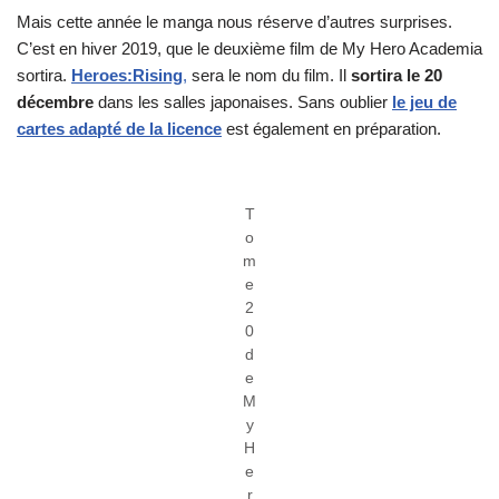
Mais cette année le manga nous réserve d’autres surprises.
C’est en hiver 2019, que le deuxième film de My Hero Academia
sortira.
Heroes:Rising
,
sera le nom du film. Il
sortira le 20
décembre
dans les salles japonaises. Sans oublier
le jeu de
cartes adapté de la licence
est également en préparation.
T
o
m
e
2
0
d
e
M
y
H
e
r