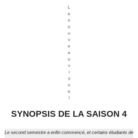
L
e
n
o
u
v
e
a
u
v
i
s
u
e
l
SYNOPSIS DE LA SAISON 4
Le second semestre a enfin commencé, et certains étudiants de