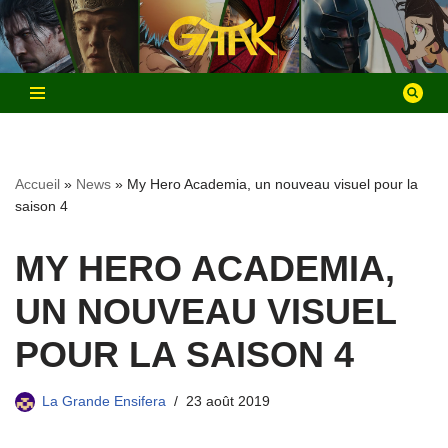
Aller
au
contenu
Accueil
»
News
»
My Hero Academia, un nouveau visuel pour la
saison 4
MY HERO ACADEMIA,
UN NOUVEAU VISUEL
POUR LA SAISON 4
La Grande Ensifera
23 août 2019