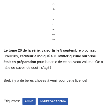
o
A
c
a
d
e
m
ia
Le tome 20 de la série, va sortir le 5 septembre
prochain.
D’ailleurs,
l’éditeur a indiqué sur Twitter qu’une surprise
était en préparation
pour la sortie de ce nouveau volume. On a
hâte de savoir de quoi il s’agit !
Bref, il y a de belles choses à venir pour cette licence!
Étiquettes:
ANIME
MYHEROACADEMIA