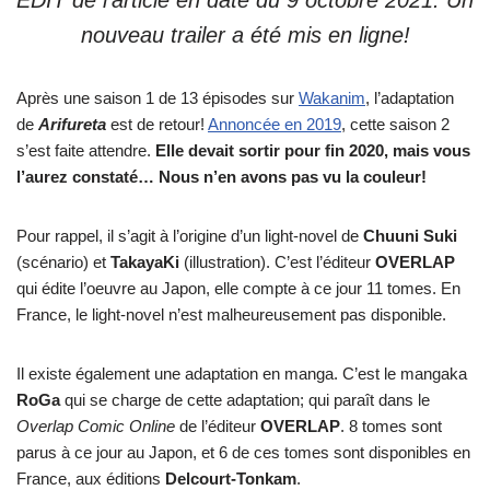
EDIT de l’article en date du 9 octobre 2021: Un
nouveau trailer a été mis en ligne!
Après une saison 1 de 13 épisodes sur
Wakanim
, l’adaptation
de
Arifureta
est de retour!
Annoncée en 2019
, cette saison 2
s’est faite attendre.
Elle devait sortir pour fin 2020, mais vous
l’aurez constaté… Nous n’en avons pas vu la couleur!
Pour rappel, il s’agit à l’origine d’un light-novel de
Chuuni Suki
(scénario) et
TakayaKi
(illustration). C’est l’éditeur
OVERLAP
qui édite l’oeuvre au Japon, elle compte à ce jour 11 tomes. En
France, le light-novel n’est malheureusement pas disponible.
Il existe également une adaptation en manga. C’est le mangaka
RoGa
qui se charge de cette adaptation; qui paraît dans le
Overlap Comic Online
de l’éditeur
OVERLAP
. 8 tomes sont
parus à ce jour au Japon, et 6 de ces tomes sont disponibles en
France, aux éditions
Delcourt-Tonkam
.