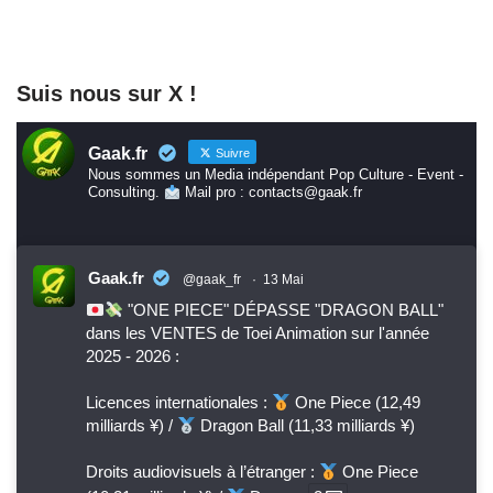
Suis nous sur X !
Gaak.fr
Suivre
Nous sommes un Media indépendant Pop Culture - Event -
Consulting.
Mail pro : contacts@gaak.fr
Gaak.fr
@gaak_fr
·
13 Mai
"ONE PIECE" DÉPASSE "DRAGON BALL"
dans les VENTES de Toei Animation sur l'année
2025 - 2026 :
Licences internationales :
One Piece (12,49
milliards ¥) /
Dragon Ball (11,33 milliards ¥)
Droits audiovisuels à l’étranger :
One Piece