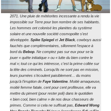
2071. Une pluie de météorites incessante a rendu la vie
impossible sur Terre pour bon nombre de ses habitants.
Les hommes ont colonisé les planètes du système
solaire et une nouvelle société cosmopolite s’est
développée.
Spike Spiegel
et
Jet Black
, cowboys aussi
fauchés que complémentaires, sillonnent l’espace à
bord du
Bebop
. Ne comptez pas sur eux pour se la
jouer « quête initiatique » ou « lutte du bien contre le
mal »; tout ce qui les intéresse, c’est la prime collée sur
la tête des criminels. Lorsqu’ils ne sont pas en mission,
leurs journées s’écoulent paisiblement… du moins
jusqu’à l’irruption de
Faye Valentine
. Moitié arnaqueuse,
moitié femme fatale, cent pour cent profiteuse, elle va
mettre du piment (pour rester poli) dans le quotidien
« bien cool, bien calme » de nos deux chasseurs de
primes. Comme si cela ne suffisait pas,
Edward Wong