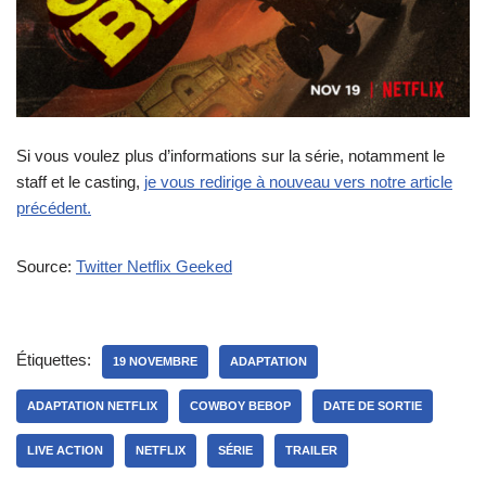
Si vous voulez plus d’informations sur la série, notamment le
staff et le casting,
je vous redirige à nouveau vers notre article
précédent.
Source:
Twitter Netflix Geeked
Étiquettes:
19 NOVEMBRE
ADAPTATION
ADAPTATION NETFLIX
COWBOY BEBOP
DATE DE SORTIE
LIVE ACTION
NETFLIX
SÉRIE
TRAILER