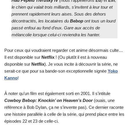
Hau Pepelu Tivrusky IV
(nous l’appellerons
Ed
) et
Ein
,
le chien qui valait trois milliards, s’invitent à leur tour et
prennent rapidement leurs aises. Sous des dehors
décontractés, les locataires du
Bebop
ont tous un lourd
passé enfoui au fond d’eux. Gare aux accès de
mélancolie lorsque celui-ci reviendra les hanter.
Pour ceux qui voudraient regarder cet anime désormais culte…
Il est disponible sur
Netflix
! (Ou plutôt il est à nouveau
disponible sur
Netflix
). Je vous incite à découvrir la série, ne
serait-ce que pour sa bande-son exceptionnelle signée
Yoko
Kanno
!
À noter qu’un film est également sorti en 2001. Il s’intitule
Cowboy Bebop: Knockin’ on Heaven’s Door
(ouais, une
référence à Bob Dylan, ça ne s’invente pas). Ce dernier raconte
une histoire parallèle à celle de la série, qui prend place entre les
épisodes 22 et 23 de celle-ci.