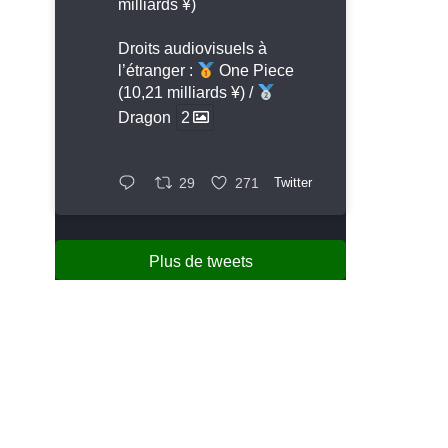
milliards ¥)
Droits audiovisuels à
l’étranger :
One Piece
(10,21 milliards ¥) /
Dragon
2
29
271
Twitter
Plus de tweets