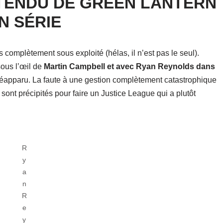
TENDU DE GREEN LANTERN
N SÉRIE
complètement sous exploité (hélas, il n’est pas le seul).
ous l’œil de
Martin Campbell et avec Ryan Reynolds dans
s réapparu. La faute à une gestion complètement catastrophique
sont précipités pour faire un Justice League qui a plutôt
R
y
a
n
R
e
y