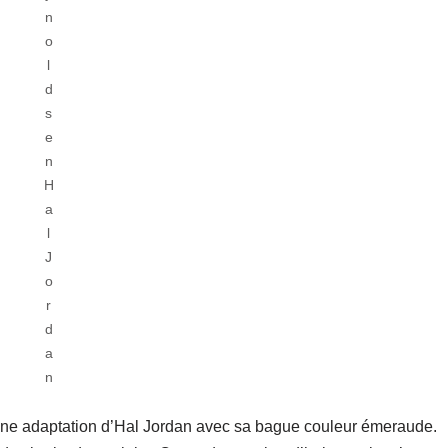
n
o
l
d
s
e
n
H
a
l
J
o
r
d
a
n
une adaptation d’Hal Jordan avec sa bague couleur émeraude.