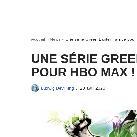
Accueil
»
News
»
Une série Green Lantern arrive pou
UNE SÉRIE GREE
POUR HBO MAX !
Ludwig DevilKing
29 avril 2020