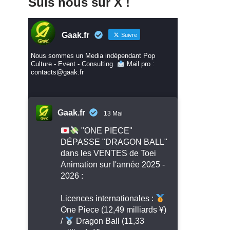
Suis nous sur X !
Gaak.fr
Suivre
Nous sommes un Media indépendant Pop
Culture - Event - Consulting.
Mail pro :
contacts@gaak.fr
Gaak.fr
13 Mai
"ONE PIECE"
DÉPASSE "DRAGON BALL"
dans les VENTES de Toei
Animation sur l'année 2025 -
2026 :
Licences internationales :
One Piece (12,49 milliards ¥)
/
Dragon Ball (11,33