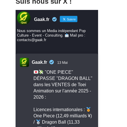
Suis nous sur X !
Gaak.fr
Suivre
Nous sommes un Media indépendant Pop
Culture - Event - Consulting.
Mail pro :
contacts@gaak.fr
Gaak.fr
13 Mai
"ONE PIECE"
DÉPASSE "DRAGON BALL"
dans les VENTES de Toei
Animation sur l'année 2025 -
2026 :
Licences internationales :
One Piece (12,49 milliards ¥)
/
Dragon Ball (11,33