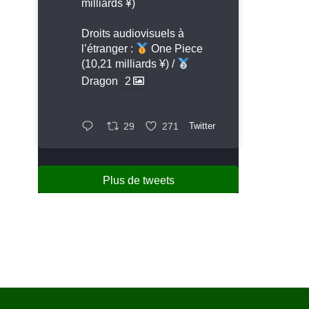
milliards ¥)
Droits audiovisuels à
l’étranger :
One Piece
(10,21 milliards ¥) /
Dragon
2
29
271
Twitter
Plus de tweets