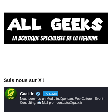
Suis nous sur X !
Gaak.fr
Suivre
Nous sommes un Media indépendant Pop Culture - Event -
Consulting.
Mail pro : contacts@gaak.fr