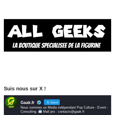
Suis nous sur X !
Gaak.fr
Suivre
Nous sommes un Media indépendant Pop Culture - Event -
Consulting.
Mail pro : contacts@gaak.fr