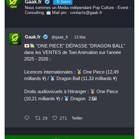
Gaak.fr
Suivre
Nous sommes un Media indépendant Pop Culture - Event -
Consulting.
Mail pro : contacts@gaak.fr
Gaak.fr
@gaak_fr
·
13 Mai
"ONE PIECE" DÉPASSE "DRAGON BALL"
dans les VENTES de Toei Animation sur l'année
2025 - 2026 :
Licences internationales :
One Piece (12,49
milliards ¥) /
Dragon Ball (11,33 milliards ¥)
Droits audiovisuels à l’étranger :
One Piece
(10,21 milliards ¥) /
Dragon
2
29
271
Twitter