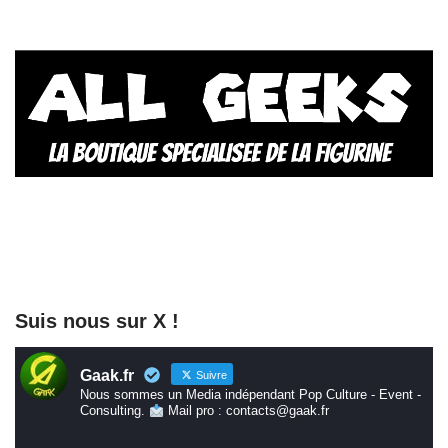
Suis nous sur X !
Gaak.fr
Suivre
Nous sommes un Media indépendant Pop Culture - Event -
Consulting.
Mail pro : contacts@gaak.fr