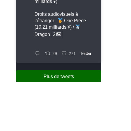
milliards ¥)
Droits audiovisuels à
l’étranger :
One Piece
(10,21 milliards ¥) /
Dragon
2
29
271
Twitter
Plus de tweets