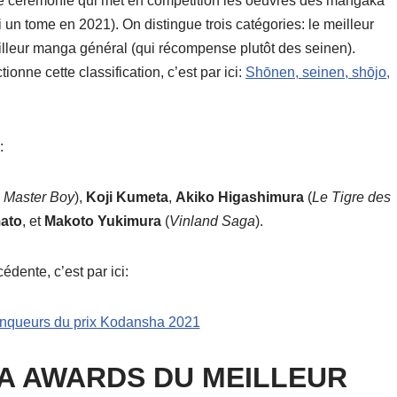
 cérémonie qui met en compétition les oeuvres des mangaka
ti un tome en 2021). On distingue trois catégories: le meilleur
lleur manga général (qui récompense plutôt des seinen).
onne cette classification, c’est par ici:
Shōnen, seinen, shōjo,
:
 Master Boy
),
Koji Kumeta
,
Akiko
Higashimura
(
Le Tigre des
ato
, et
Makoto
Yukimura
(
Vinland Saga
).
édente, c’est par ici:
inqueurs du prix Kodansha 2021
 AWARDS DU MEILLEUR