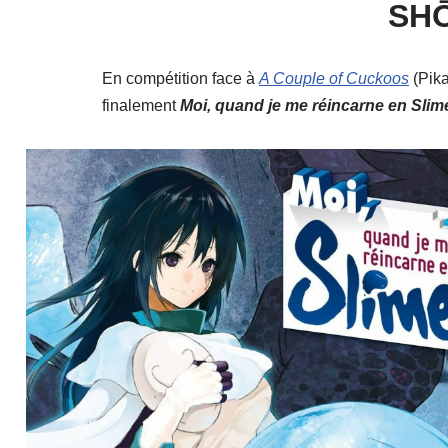
SHŌ
En compétition face à
A Couple of Cuckoos
(Pika
finalement
Moi, quand je me réincarne en Slim