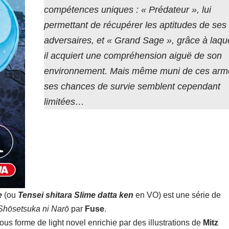
compétences uniques : « Prédateur », lui
permettant de récupérer les aptitudes de ses
adversaires, et « Grand Sage », grâce à laqu
il acquiert une compréhension aiguë de son
environnement. Mais même muni de ces arm
ses chances de survie semblent cependant
limitées…
e
(ou
Tensei shitara Slime datta ken
en VO) est une série de
Sh
ō
setsuka ni Narō
par
Fuse
.
sous forme de light novel enrichie par des illustrations de
Mitz