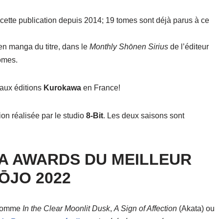
cette publication depuis 2014; 19 tomes sont déjà parus à ce
en manga du titre, dans le
Monthly Shōnen Sirius
de l’éditeur
tomes.
 aux éditions
Kurokawa
en France!
ion réalisée par le studio
8-Bit
. Les deux saisons sont
 AWARDS DU MEILLEUR
ŌJO 2022
s comme
In the Clear Moonlit Dusk
,
A Sign of Affection
(Akata) ou