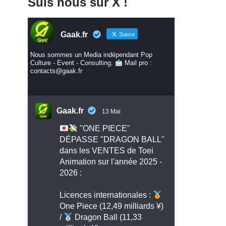
Suis nous sur X !
Gaak.fr
Suivre
Nous sommes un Media indépendant Pop
Culture - Event - Consulting.
Mail pro :
contacts@gaak.fr
Gaak.fr
13 Mai
"ONE PIECE"
DÉPASSE "DRAGON BALL"
dans les VENTES de Toei
Animation sur l'année 2025 -
2026 :
Licences internationales :
One Piece (12,49 milliards ¥)
/
Dragon Ball (11,33