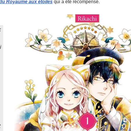
du Royaume aux étoiles
qui a été récompensé.
x
i
t