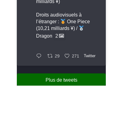
milliards ¥)
Droits audiovisuels à
l’étranger :
One Piece
(10,21 milliards ¥) /
Dragon
2
29
271
Twitter
Plus de tweets