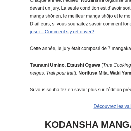
Chaque année, l’éditeur
Kodansha
organise une
devant un jury. La seule condition est d’avoir sor
manga shōnen, le meilleur manga shōjo et le mei
D’ailleurs, si vous souhaitez savoir comment foncti
josei – Comment s’y retrouver?
Cette année, le jury était composé de 7 mangaka
Tsunami Umino
,
Etsushi Ogawa
(
True Cooking
neiges, Trait pour trait
),
Norifusa
Mita
,
Waki
Yam
Si vous souhaitez en savoir plus sur l’édition préc
Découvrez les va
KODANSHA MANGA