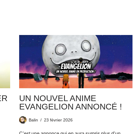
ER
UN NOUVEL ANIME
EVANGELION ANNONCÉ !
Balin
23 février 2026
C’est une annonce qui en aura surpris plus d’un…