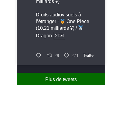
milliards ¥)
Droits audiovisuels à
l’étranger :
One Piece
(10,21 milliards ¥) /
Dragon
2
29
271
Twitter
Plus de tweets