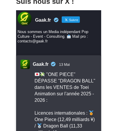
Suis nous sur X !
Gaak.fr
Suivre
Nous sommes un Media indépendant Pop
Culture - Event - Consulting.
Mail pro :
contacts@gaak.fr
Gaak.fr
13 Mai
"ONE PIECE"
DÉPASSE "DRAGON BALL"
dans les VENTES de Toei
Animation sur l'année 2025 -
2026 :
Licences internationales :
One Piece (12,49 milliards ¥)
/
Dragon Ball (11,33