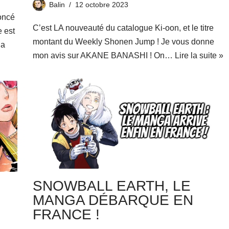
Balin
12 octobre 2023
oncé
C’est LA nouveauté du catalogue Ki-oon, et le titre
e est
montant du Weekly Shonen Jump ! Je vous donne
la
mon avis sur AKANE BANASHI ! On…
Lire la suite »
SNOWBALL EARTH, LE
MANGA DÉBARQUE EN
FRANCE !